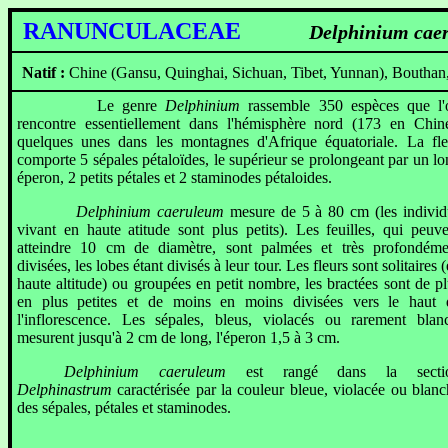
RANUNCULACEAE
Delphinium cae
Natif :
Chine (Gansu, Quinghai, Sichuan, Tibet, Yunnan), 
Le genre
Delphinium
rassemble 350 espèces que l'
rencontre essentiellement dans l'hémisphère nord (173 en Chine
quelques unes dans les montagnes d'Afrique équatoriale. La fle
comporte 5 sépales pétaloïdes, le supérieur se prolongeant par un l
éperon, 2 petits pétales et 2 staminodes pétaloides.
Delphinium caeruleum
mesure de 5 à 80 cm (les individ
vivant en haute atitude sont plus petits). Les feuilles, qui peuve
atteindre 10 cm de diamètre, sont palmées et très profondéme
divisées, les lobes étant divisés à leur tour. Les fleurs sont solitaires 
haute altitude) ou groupées en petit nombre, les bractées sont de p
en plus petites et de moins en moins divisées vers le haut 
l'inflorescence. Les sépales, bleus, violacés ou rarement blanc
mesurent jusqu'à 2 cm de long, l'éperon 1,5 à 3 cm.
Delphinium caeruleum
est rangé dans la secti
Delphinastrum
caractérisée par la couleur bleue, violacée ou blan
des sépales, pétales et staminodes.